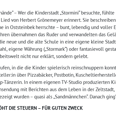
hände“ – Wer die Kinderstadt „Stormini“ besuchte, fühlte 
 Lied von Herbert Grönemeyer erinnert. Sie beschreiben
he in Oststeinbek herrschte – bunt, lebendig und voller
Jahren übernahmen das Ruder und verwandelten das Gel
ie neue und die alte Schule in eine eigene kleine Stadt,
hl, eigene Währung („Stormark“) oder fantasievoll gesta
itswelt nicht nur erklärt, sondern gelebt.
ufen, in die die Kinder spielerisch reinschnuppern konnt
ller:in über Pizzabäcker, Postbotin, Kuscheltierherstell
p-Tänzerin. In einem eigenen TV-Studio produzierten Ki
nsendung mit Berichten aus dem Leben in der Zeltstadt,
zeigt wurden – quasi als „Sandmännchen“. Danach ging’s 
HT DIE STEUERN – FÜR GUTEN ZWECK