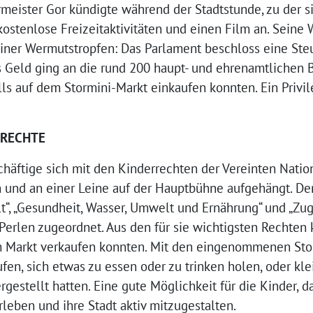
meister Gor kündigte während der Stadtstunde, zu der s
ostenlose Freizeitaktivitäten und einen Film an. Seine W
iner Wermutstropfen: Das Parlament beschloss eine Ste
s Geld ging an die rund 200 haupt- und ehrenamtlichen 
lls auf dem Stormini-Markt einkaufen konnten. Ein Privil
RRECHTE
chäftige sich mit den Kinderrechten der Vereinten Natio
und an einer Leine auf der Hauptbühne aufgehängt. Den
lt“, „Gesundheit, Wasser, Umwelt und Ernährung“ und „Zu
Perlen zugeordnet. Aus den für sie wichtigsten Rechten 
m Markt verkaufen konnten. Mit den eingenommenen Sto
en, sich etwas zu essen oder zu trinken holen, oder kl
rgestellt hatten. Eine gute Möglichkeit für die Kinder, 
rleben und ihre Stadt aktiv mitzugestalten.