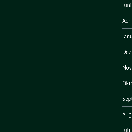
Jun
Apr
Jan
Dez
Nov
Okt
Sep
Aug
Juli