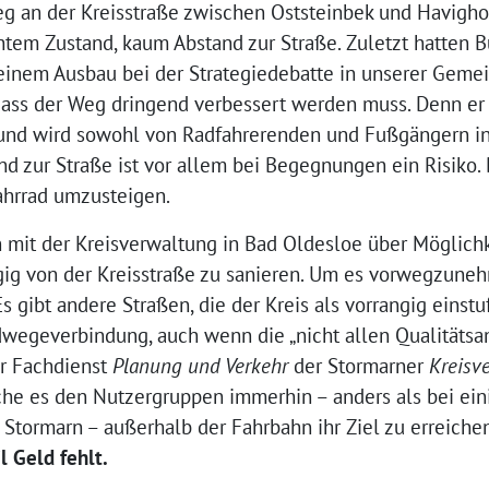
 an der Kreisstraße zwischen Oststeinbek und Havighor
chtem Zustand, kaum Abstand zur Straße. Zuletzt hatten
einem Ausbau bei der Strategiedebatte in unserer Gemei
dass der Weg dringend verbessert werden muss. Denn er f
und wird sowohl von Radfahrerenden und Fußgängern in
nd zur Straße ist vor allem bei Begegnungen ein Risiko.
ahrrad umzusteigen.
 mit der Kreisverwaltung in Bad Oldesloe über Möglichk
g von der Kreisstraße zu sanieren. Um es vorwegzunehm
s gibt andere Straßen, die der Kreis als vorrangig einstu
wegeverbindung, auch wenn die „nicht allen Qualitätsa
er Fachdienst
Planung und Verkehr
der Stormarner
Kreisv
he es den Nutzergruppen immerhin – anders als bei ei
 Stormarn – außerhalb der Fahrbahn ihr Ziel zu erreiche
l Geld fehlt.